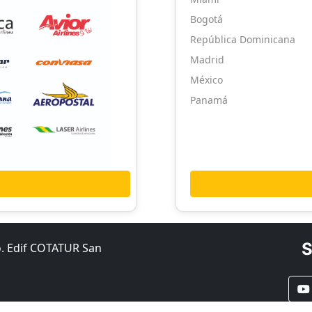
Bogotá
República Dominicana
Madrid
México
Panamá
S
o. Edif COTATUR San