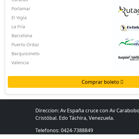
Porlamar
El Vigía
La Fría
Barcelona
Puerto Ordaz
Barquisimeto
Valencia
Comprar boleto
Direccion: Av España cruce con Av Carabob
Cristóbal. Edo Táchira, Venezuela.
Telefonos: 0424-7388849